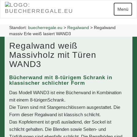
Zum
Hauptinhalt
Navigatio
Menü
springen
Standort:
buecherregale.eu
>
Regalwand
>
Regalwand
massiv Erle weiß lasiert WAND3
Regalwand weiß
Massivholz mit Türen
WAND3
Bücherwand mit 8-türigem Schrank in
klassischer schlichter Form
Das Modell WAND3 ist eine Bücherwand in Kombination
mit einem 8-türigenSchrank.
Die Türen sind mit Stangenschlössern ausgestattet. Die
Form dieser Regalwand ist klassisch schlicht.
Das Kopfelement ist groß ausladend, der Sockel ist
schlicht gehalten. Die Blenden sowie Seiten- und
Türfüllungen sind ebenfalls schlicht. Die Regalböden sind