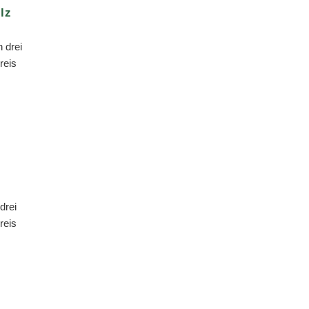
lz
 drei
Preis
drei
Preis