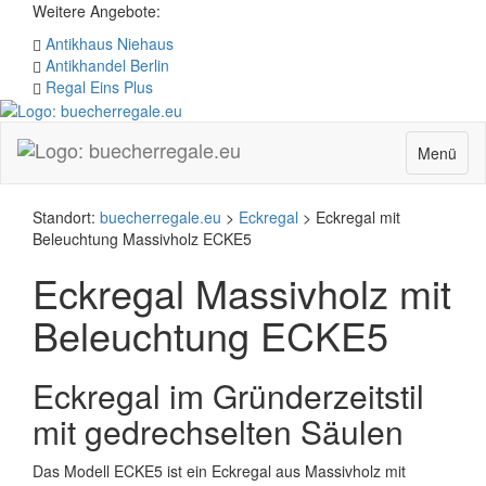
Zum
Weitere Angebote:
Hauptinhalt
Antikhaus Niehaus
springen
Antikhandel Berlin
Regal Eins Plus
Navigatio
Menü
Standort:
buecherregale.eu
>
Eckregal
>
Eckregal mit
Beleuchtung Massivholz ECKE5
Eckregal Massivholz mit
Beleuchtung ECKE5
Eckregal im Gründerzeitstil
mit gedrechselten Säulen
Das Modell ECKE5 ist ein Eckregal aus Massivholz mit